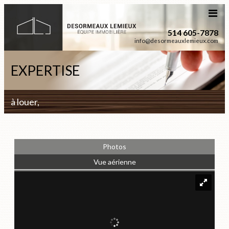
514 605-7878
info@desormeauxlemieux.com
EXPERTISE
à louer,
Photos
Vue aérienne