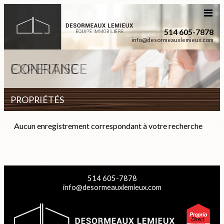
514 605-7878
info@desormeauxlemieux.com
CONFIANCE
EXPERTISE
PROPRIÉTÉS
Aucun enregistrement correspondant à votre recherche
514 605-7878
info@desormeauxlemieux.com