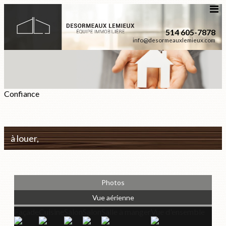
514 605-7878
info@desormeauxlemieux.com
Confiance
à louer,
Photos
Vue aérienne
Façade
Cuisine
Salon
Salon
Salle à manger
Vue d'ensemble